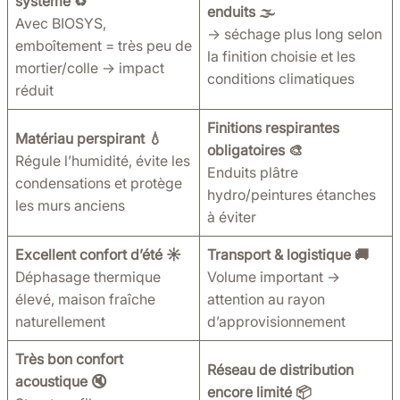
système ♻️
enduits 🌫️
Avec BIOSYS,
→ séchage plus long selon
emboîtement = très peu de
la finition choisie et les
mortier/colle → impact
conditions climatiques
réduit
Finitions respirantes
Matériau perspirant 💧
obligatoires 🎨
Régule l’humidité, évite les
Enduits plâtre
condensations et protège
hydro/peintures étanches
les murs anciens
à éviter
Excellent confort d’été ☀️
Transport & logistique 🚚
Déphasage thermique
Volume important →
élevé, maison fraîche
attention au rayon
naturellement
d’approvisionnement
Très bon confort
Réseau de distribution
acoustique 🔇
encore limité 📦