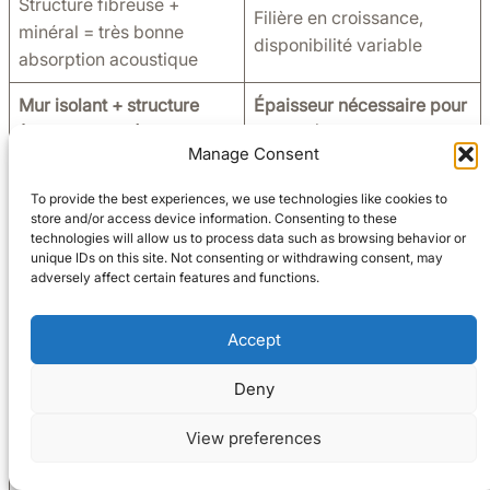
Structure fibreuse +
Filière en croissance,
minéral = très bonne
disponibilité variable
absorption acoustique
Mur isolant + structure
Épaisseur nécessaire pour
(Blocs BIOSYS) 🧱
bon R 📏
Manage Consent
Permet de construire et
Mur plus large qu’avec
isoler en un seul élément
isolant industriel
To provide the best experiences, we use technologies like cookies to
store and/or access device information. Consenting to these
Adapté à
technologies will allow us to process data such as browsing behavior or
unique IDs on this site. Not consenting or withdrawing consent, may
l’autoconstruction 👷‍♀️
adversely affect certain features and functions.
Blocs légers, outils
simples, pose intuitive
Accept
Incombustible et durable
🔥
Deny
Matériau minéralisé
View preferences
résistant au feu et très
stable dans le temps