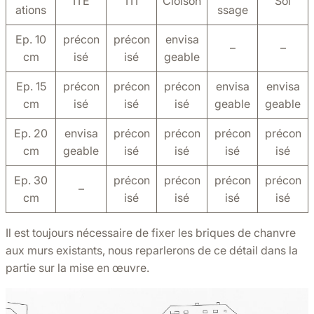
ITE
ITI
Cloison
Sol
ations
ssage
Ep. 10
précon
précon
envisa
–
–
cm
isé
isé
geable
Ep. 15
précon
précon
précon
envisa
envisa
cm
isé
isé
isé
geable
geable
Ep. 20
envisa
précon
précon
précon
précon
cm
geable
isé
isé
isé
isé
Ep. 30
précon
précon
précon
précon
–
cm
isé
isé
isé
isé
Il est toujours nécessaire de fixer les briques de chanvre
aux murs existants, nous reparlerons de ce détail dans la
partie sur la mise en œuvre.