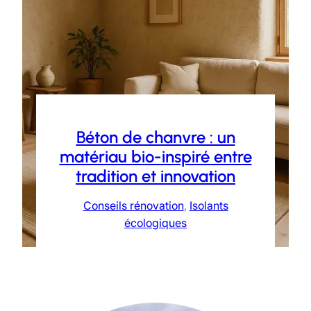
Béton de chanvre : un
matériau bio-inspiré entre
tradition et innovation
Conseils rénovation
, 
Isolants
écologiques