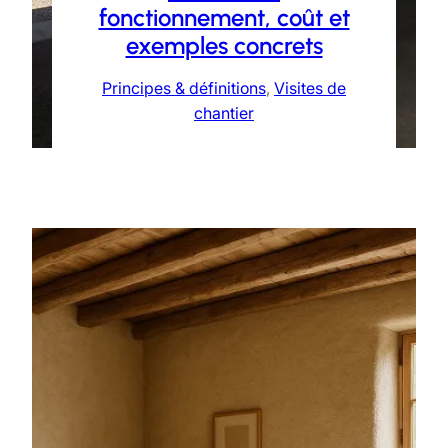
fonctionnement, coût et
exemples concrets
Principes & définitions
, 
Visites de
chantier