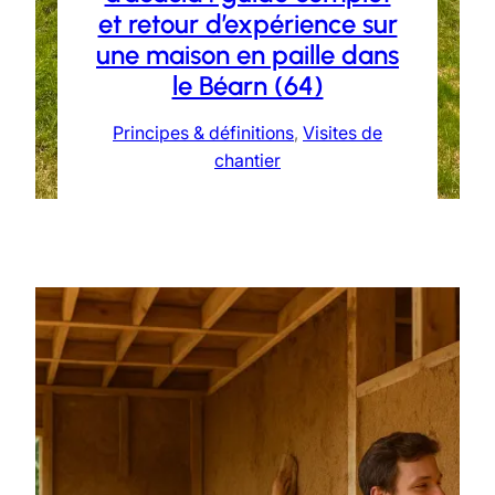
et retour d’expérience sur
une maison en paille dans
le Béarn (64)
Principes & définitions
, 
Visites de
chantier