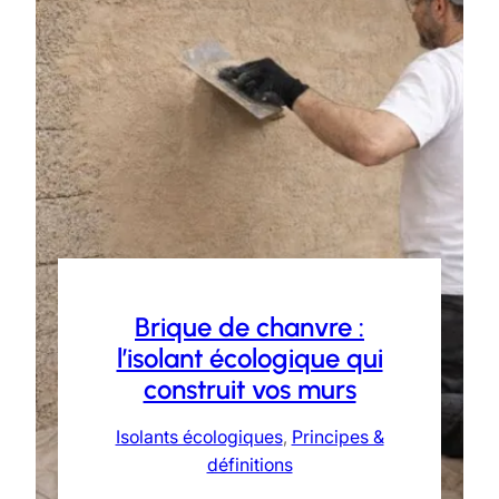
Brique de chanvre :
l’isolant écologique qui
construit vos murs
Isolants écologiques
, 
Principes &
définitions