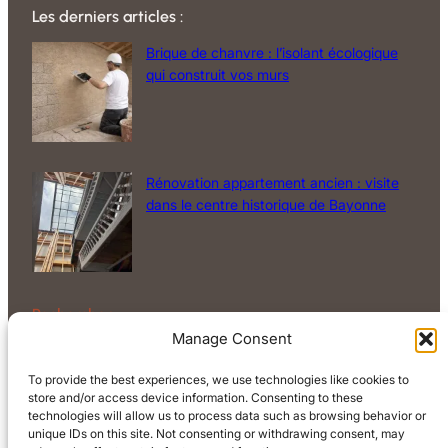
Les derniers articles :
Brique de chanvre : l’isolant écologique
qui construit vos murs
Rénovation appartement ancien : visite
dans le centre historique de Bayonne
Rechercher
Manage Consent
Rechercher
To provide the best experiences, we use technologies like cookies to
store and/or access device information. Consenting to these
technologies will allow us to process data such as browsing behavior or
unique IDs on this site. Not consenting or withdrawing consent, may