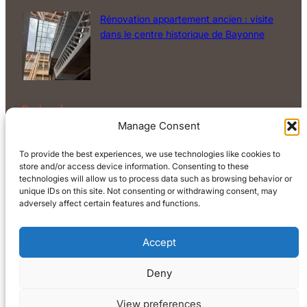
Rénovation appartement ancien : visite
dans le centre historique de Bayonne
Rechercher
Manage Consent
Rechercher
To provide the best experiences, we use technologies like cookies to
store and/or access device information. Consenting to these
technologies will allow us to process data such as browsing behavior or
unique IDs on this site. Not consenting or withdrawing consent, may
adversely affect certain features and functions.
Accept
© 2026 Powered by
Ona WordPress theme
Deny
Facebook
Instagram
YouTube
View preferences
Politique de confidentialité
Conditions générales