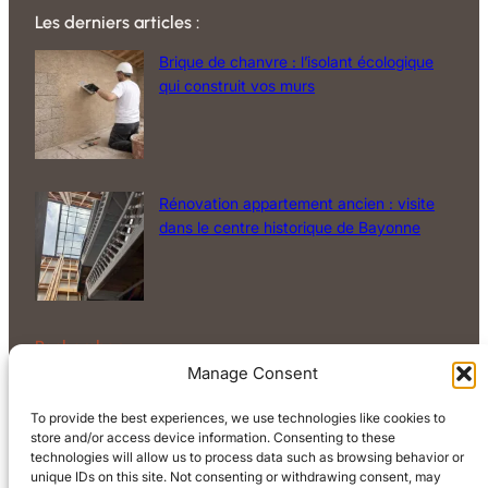
Les derniers articles :
Brique de chanvre : l’isolant écologique
qui construit vos murs
Rénovation appartement ancien : visite
dans le centre historique de Bayonne
Rechercher
Manage Consent
Rechercher
To provide the best experiences, we use technologies like cookies to
store and/or access device information. Consenting to these
technologies will allow us to process data such as browsing behavior or
unique IDs on this site. Not consenting or withdrawing consent, may